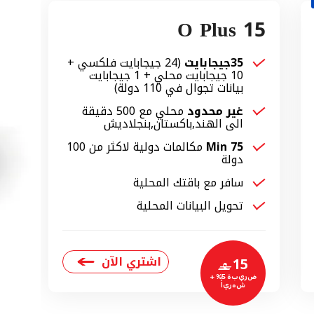
O Plus 15
35جيجابايت
(24 جيجابايت فلكسي +
10 جيجابايت محلي + 1 جيجابايت
بيانات تجوال في 110 دولة)
غير محدود
محلي مع 500 دقيقة
الى الهند,باكستان,بنجلاديش
75 Min
مكالمات دولية لاكثر من 100
دولة
سافر مع باقتك المحلية
تحويل البيانات المحلية
اشتري الآن
15
‒
ضريبة 5% +
شهرياً