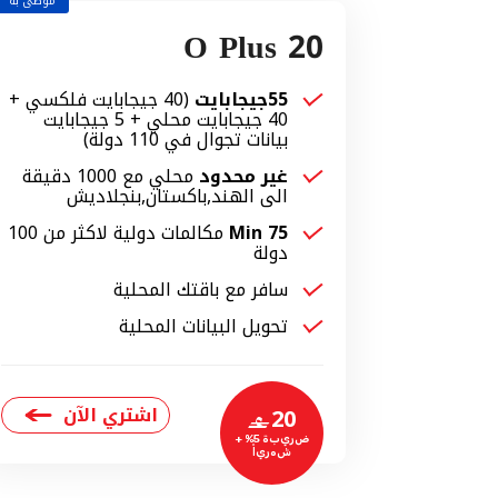
موصى به
O Plus 20
55جيجابايت
(40 جيجابايت فلكسي +
40 جيجابايت محلي + 5 جيجابايت
بيانات تجوال في 110 دولة)
غير محدود
محلي مع 1000 دقيقة
الى الهند,باكستان,بنجلاديش
75 Min
مكالمات دولية لاكثر من 100
دولة
سافر مع باقتك المحلية
تحويل البيانات المحلية
اشتري الآن
20
‒
ضريبة 5% +
شهرياً