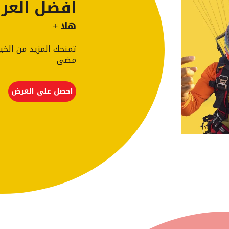
افضل العر
هلا +
تمنحك المزيد من الخي
مضى
احصل على العرض