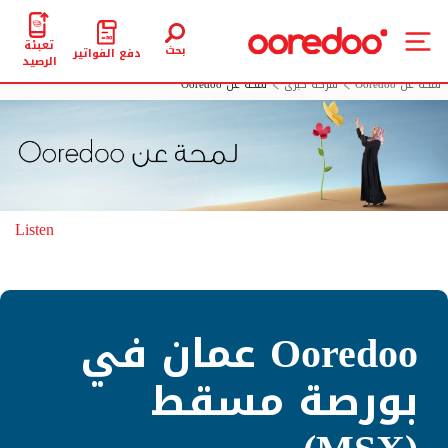
تعبئة
بحث
دفع الفواتير
الرصيد
لمحة عن Ooredoo
شركة كبرى
لمحة عن Ooredoo
Listen
Ooredoo عمان في
بورصة مسقط