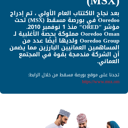
(MSX)
بعد نجاح الاكتتاب العام الأولي ، تم إدراج
Ooredoo في بورصة مسقط (MSX) تحت
مؤشر "ORED" منذ 1 نوفمبر 2010.
Ooredoo Oman مملوكة بحصة الأغلبية لـ
Ooredoo Group ولديها أيضًا عدد من
المساهمين العمانيين البارزين مما يضمن
أن الشركة مندمجة بقوة في المجتمع
العماني.
تجدنا على موقع بورصة مسقط من خلال الرابط:
https://www.msx.om