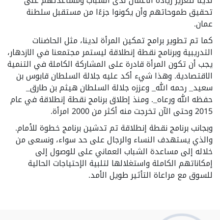
لدينا لتعزيز ريادة الأعمال لدى الشباب ومساعدتهم على
تحقيق طموحاتهم وأن يكونوا جزءًا من مستقبل سلطنة
عمان.
كما تم تطوير برامج تمكين المرأة لدينا، مثل الحاضنات
التدريبية وبرنامج نقطة إنطلاقة ليستمر مجتمعنا في الازدهار،
يجب أن تكون المرأة قادرة على المشاركة الكاملة في التنمية
الاقتصادية. وهذا شيء أكد عليه جلالة السلطان قابوس بن
سعيد_ رحمه الله_ وعززه جلالة السلطان هيثم بن طارق_
حفظه الله ورعاه_. ومنذ إطلاق برنامج نقطة إنطلاقة في عام
2015 وحتى الآن تخرجت منه أكثر من 2000 امرأة.
وبجانب برنامج نقطة إنطلاقة تم تدشين برنامج خطوة للأمام.
والذي يستهدف النساء والرجال على حد سواء، ونسعى من
خلاله إلى مساعدة الشباب العماني على للوصول إلى
إمكاناتهم الكاملة واستغلالها لتلبية الإحتياجات الحالية
للسوق مع مراعاة التأثير طويل الأمد.