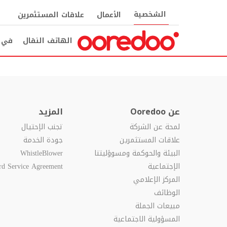
الشخصية
الأعمال
علاقات المستثمرين
الهاتف النقال
في ا
عن Ooredoo
المزيد
لمحة عن الشركة
تجنب الإحتيال
علاقات المستثمرين
جودة الخدمة
البيئة والحوكمة ومسوؤليتنا
WhistleBlower
الإجتماعية
rd Service Agreement
المركز الإعلامي
الوظائف
مبيعات الجملة
المسؤولية الاجتماعية