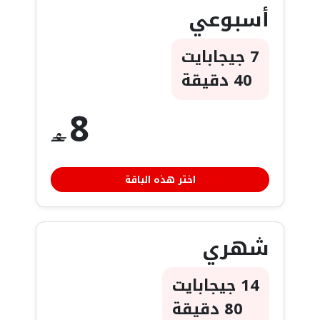
أسبوعي
7 جيجابايت
40 دقيقة
8
‒
اختر هذه الباقة
شهري
14 جيجابايت
80 دقيقة