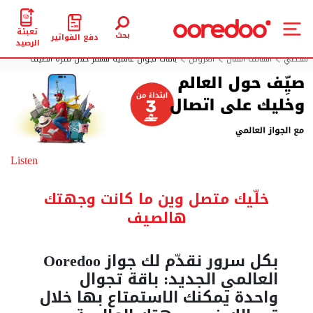
تعبئة
بحث
دفع الفواتير
الرصيد
شخصي
الهاتف النقال
العروض
باقات تجوال عالمية للسفر خلال فترة الصيف
Listen
خلّيك متصل وين ما كانت وجهتك
هالصيف
بكل سرور نقدّم لك جواز Ooredoo
العالمي الجديد: باقة تجوال
واحدة يمكنك الاستمتاع بها خلال