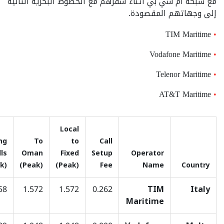
مع شبكة أم سي بي أثناء سفرهم مع الخطوط البحرية التالية
إلى وجهاتهم المقصودة.
TIM Maritime
Vodafone Maritime
Telenor Maritime
AT&T Maritime
Local
ng
To
to
Call
lls
Oman
Fixed
Setup
Operator
(Peak)
(Peak)
(Peak)
Fee
Name
Country
58
1.572
1.572
0.262
TIM
Italy
Maritime