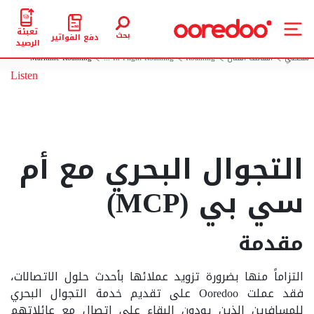
تعبئة
بحث
دفع الفواتير
الرصيد
شخصي
الهاتف النقال
Roaming
In Flight Roaming ...
Maritime Roaming
Listen
التجوال البحري مع أم
سي بي (MCP)
مقدمة
التزاماً منها بضرورة تزويد عملائها بأحدث حلول الاتصالات،
فقد عملت Ooredoo على تقديم خدمة التجوال البحري
للمسافرين الذين يودون البقاء على اتصال مع عائلاتهم