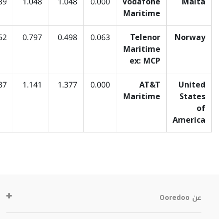
39
1.048
1.048
0.000
Vodafone
Malta
Maritime
52
0.797
0.498
0.063
Telenor
Norway
Maritime
ex: MCP
37
1.141
1.377
0.000
AT&T
United
Maritime
States
of
America
عن Ooredoo