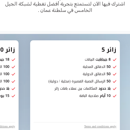
اشترك فيها الآن لتستمتع بتجربة أفضل تغطية لشبكة الجيل
الخامس في سلطنة عمان .
زائر 5
زائر 10
8 جيجابايت
البيانات
18 جيجابايت
50
الدقائق المحلية
100
ال
50
الدقائق الدولية
100
ال
50
الرسائل النصية القصيرة (محلية / دولية)
100
ال
بلا حدود
المكالمات بين عملاء باقات زائر
بلا حد
10 أيام
صلاحية الباقة
15 يوم
ditions apply
Terms and conditions apply