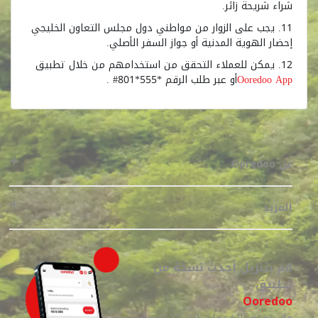
شراء شريحة زائر.
11. يجب على الزوار من مواطني دول مجلس التعاون الخليجي
إحضار الهوية المدنية أو جواز السفر الأصلي.
12. يمكن للعملاء التحقق من استخدامهم من خلال تطبيق
Ooredoo App
أو عبر طلب الرقم *555*801# .
عن Ooredoo
المزيد
قم بتنزيل أحدث نسخة من
تطبيق
Ooredoo