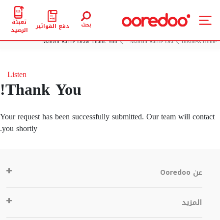
تعبئة
بحث
دفع الفواتير
الرصيد
Manzili Raffle Draw Thank You
Manzili Raffle Dra...
Business Home
Listen
Thank You!
Your request has been successfully submitted. Our team will contact
you shortly.
عن Ooredoo
المزيد