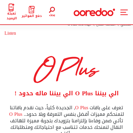
تعبئة
بحث
دفع الفواتير
الرصيد
شخصي
الهاتف النقال
O Plus Test Page
Listen
الي بيننا O Plus الي بيننا ماله حدود !
تعرف على باقات
O Plus
, الجديدة كلياً، حيث نقدم باقاتنا
لتمنحكم مميزات أفضل بنفس التعرفة وبلا حدود..
O Plus
تأتي ضمن وفاءنا بإلتزامنا بتزويدك بتجربة مميزة للهاتف
النقال لنمنحك خدمات تتناسب مع احتياجاتك ومتطلباتك