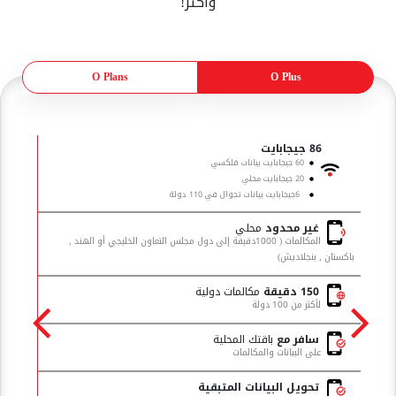
وأكثر!
O Plans
O Plus
تخفيض 20%
O Plus 25
86 جيجابايت
60 جيجابايت بيانات فلكسي
20 جيجابايت محلي
6جيجابايت بيانات تجوال في 110 دولة
غير محدود
محلي
المكالمات ( 1000دقيقة إلى دول مجلس التعاون الخليجي أو الهند ,
باكستان , بنجلاديش)
باكستا
150 دقيقة
مكالمات دولية
لأكثر من 100 دولة
سافر مع
باقتك المحلية
على البيانات والمكالمات
تحويل البيانات المتبقية