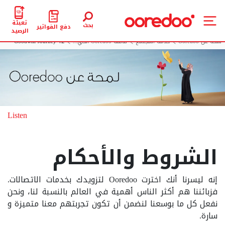
تعبئة
بحث
دفع الفواتير
الرصيد
لمحة عن Ooredoo
خدمة المجتمع
قافلة Ooredoo الخي...
Goodwill Journey 12
Listen
الشروط والأحكام
إنه ليسرنا أنك اخترت Ooredoo لتزويدك بخدمات الاتصالات.
فزبائننا هم أكثر الناس أهمية في العالم بالنسبة لنا، ونحن
نفعل كل ما بوسعنا لنضمن أن تكون تجربتهم معنا متميزة و
سارة.