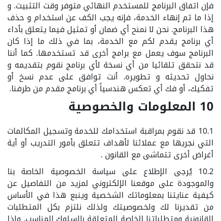
فإن اتفاق البرنامج للمستخدم النهائي متوفر وقت التثبيت. و
إذا ما تم إنهاء الخدمة، فإنه يجب الكف عن استخدام و حذف
هذا البرنامج. نحن لا نمنح أي ضمان أو تمثيل فيما يتعلق بأداء
أي برنامج يقدم لكم مع الخدمة، بما في ذلك ما إذا كان
البرنامج سوف يعمل مع برامج أخرى قد تستخدمها. كما أننا
قد نتحقق تلقائيا من أي نسخة لأي برنامج نقوم بتقديمه و
نحاول تحديثه و تطويره. أنت توافق على عدم نسخ أو
تفكيك، أو فك أي تعكس هندسياً أي برنامج مقدم من طرفنا.
10 المعلومات والخصوصية
10.1 قد نقوم بمراقبة استخدامك للخدمة وتسجيل المكالمات
التي نجريها مع عملائنا لأهداف تتعلق بأمور التدريب أو أية
أغراض أخرى تتماشى مع القانون .
10.2 يُرجى الإطلاع على سياسة الخصوصية الخاصة بنا
والموجودة على موقعنا الإلكتروني لمزيد من التفاصيل عن
كيفية عنايتنا بمعلوماتك الشخصية وينبع هذا في الأساس
من تقديرنا لك ولخصوصيتك ولذلك نلتزم بكل المتطلبات
القانونية ومتطلباتنا الخاصة المتعلقة بالسلوك المناسب. وإذا