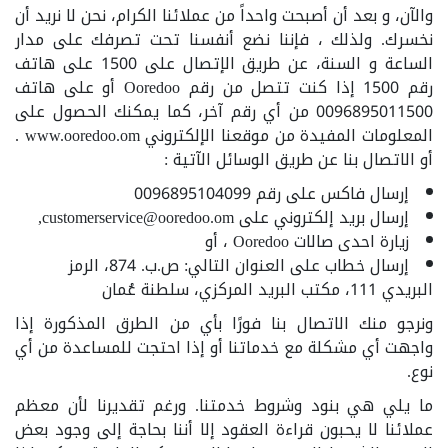
والآن، و بعد أن أصبحت واحداً من عملائنا الكرام، نحن لا نريد أن
نخسرك. ولذلك ، فإننا نضع أنفسنا تحت تصرفك على مدار
الساعة و السنة، عن طريق الإتصال على 1500 على هاتف
رقم 1500 إذا كنت تتصل من رقم Ooredoo أو على هاتف
0096895011500 من أي رقم آخر، كما يمكنك الحصول على
المعلومات المفيدة من موقعنا الإلكتروني www.ooredoo.om .
أو الاتصال بنا عن طريق الوسائل الآتية :
إرسال فاكس على رقم 0096895104099
إرسال بريد إلكتروني على customerservice@ooredoo.om,
زيارة احدى صالات Ooredoo ، أو
إرسال خطاب على العنوان التالي: ص.ب. 874، الرمز
البريدي 111، مكتب البريد المركزي، سلطنة عُمان
ونرجو منك الاتصال بنا فورًا بأي من الطرق المذكورة إذا
واجهت أي مشكلة مع خدماتنا أو إذا احتجت للمساعدة من أي
نوع.
ما يلي هي بنود وشروط خدمتنا. ورغم تقديرنا لأن معظم
عملائنا لا يحبون قراءة العقود إلا أننا بحاجة إلى وجود بعض