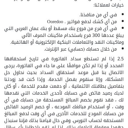
خيارات لعملائنا:
في أي من منافذنا.
من أي كشك لدفع فواتير . Ooredoo
في أي فرع من فروع بنك مسقط أو بنك عمان العربي التي
يبلغ عددها 300 فرع باستخدام ماكينات الصرف الآلي
وماكينات النقد والتعاملات البنكية الإلكترونية أو الهاتفية.
من خلال حسابك (حسابي) عبر الإنترنت.
2.5 إذا لم تستطع سداد الفاتورة في تاريخ استحقاقها
المحدد أو إذا لم تكن موافقًا على ما جاء في الفاتورة، يرجى
الاتصال بنا قبل موعد استحقاق السداد بحيث نحاول حل
المشكلة، وإلا سنقوم بفصل الخدمة. وإذا كنت قد زودتنا
بتفاصيل بطاقتك الائتمانية ، أو دفعت مقدم للخدمة ، أو كان
لديك رصيد فائض في حسابك لأحدى الخدمات التي نقدمها
لك ، فقد نقوم بخصم المبالغ المستحقة من حسابك في أي
وقت ، أو استخدام مبالغك المودعه ، أو خصم الرصيد الفائض
من حسابك المودع للخدمات الأخرى في أي وقت لدفع المبالغ
المستحقه لحساب النورس. وفي حال قيامنا بذلك فإننا سنبذل
جهودا معقولة لإعلامك بذلك. إذا لم تقم بإخطارنا بأي سؤال