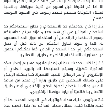
ترتب التزامات عليك أو ليست في صالحك فيما يتعلق بالرسوم
الا اذا تم نشرها قبل اسبوع من تاريخ سريانها. وبالنسبة
لعملاء الشركات فسيتم تحديد رسومنا في العقود الموقعة
معهم.
2.2 إذا كان لخدمتكم حد للاستخدام، و تجاوز استخدامكم حد
استخدام الفواتير في أي شهر معين، فإنه سيتم محاسبتكم
برسوم الاستخدام الزائد عن أي استخدام فوق الحد المسموح
به. هذا و سوف نحاول ابلاغكم عن ذلك قبل أن يصل
استخدامكم إلى حد الاستخدام الخاص. كما يمكنكم التحقق
من مستويات الاستخدام الخاص عن طريق الاتصال بنا.
2.3 إذا كانت خدمتك تتطلب إصدار فاتورة فسيتم إصدار هذه
الفاتورة شهريًا، وسيتم تسليمها لك بالبريد العادي أو
الإلكتروني أو عبر الرسائل النصية القصيرة. كما يمكنك الإطلاع
على حسابك الشخصي عن طريق زيارة أي منفذ من منافذ
النورس وذلك باستخدام أجهزة الدفع الإلكتروني أو عن طريق
الاتصال بنا هاتفيًا أو زيارة موقعنا الإلكتروني.
2.4 سيتوجب عليك سداد فواتيرك في الموعد المحدد بها أو
قبله. ولهذا فنحن نسهل سداد الفواتير من خلال توفير عدة