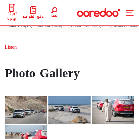
تعبئة
بحث
دفع الفواتير
الرصيد
Photo12 Day2
Goodwill Journey 1...
Goodwill Journey
CSR
About Ooredoo
Listen
Photo Gallery