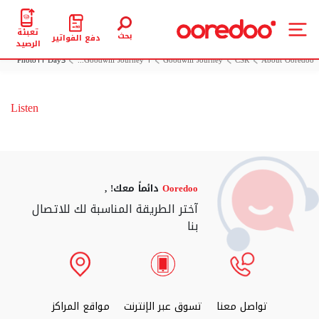
تعبئة
بحث
دفع الفواتير
الرصيد
Photo11 Day3
Goodwill Journey 1...
Goodwill Journey
CSR
About Ooredoo
Listen
Ooredoo
دائماً معك! ,
آختر الطريقة المناسبة لك للاتصال
بنا
تواصل معنا
تسوق عبر الإنترنت
مواقع المراكز